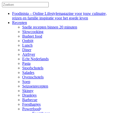
Foodinista – Online Lifestylemagazine voor jouw culinaire,
reizen en familie inspiratie voor het goede leven
Recepten
Snelle recepten binnen 20 minuten
Slowcooking
Budget food
Ontbijt
Lunch
Diner
Airfryer
Echt Nederlands
Pasta
Stoofschotels
Salades
Ovenschotels
Soep
Seizoenrecepten
Skinny
Drankjes
Barbecue
Feesthapjes
Powerfood