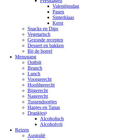
Feestdagen
Valentijnsdag
Pasen
Sinterklaas
Kerst
Snacks en Dips
Vegetarisch
Gezonde recepten
Dessert en bakken
Bij de borrel
Menugang
Ontbijt
Brunch
Lunch
Voorgerecht
Hoofdgerecht
Bijgerecht
Nagerecht
Tussendoortjes
Hapjes en Tapas
Drankjes
Alcoholisch
Alcoholvrij
Reizen
Australië