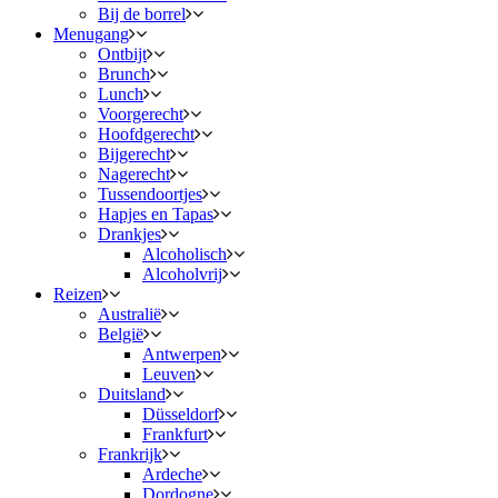
Bij de borrel
Menugang
Ontbijt
Brunch
Lunch
Voorgerecht
Hoofdgerecht
Bijgerecht
Nagerecht
Tussendoortjes
Hapjes en Tapas
Drankjes
Alcoholisch
Alcoholvrij
Reizen
Australië
België
Antwerpen
Leuven
Duitsland
Düsseldorf
Frankfurt
Frankrijk
Ardeche
Dordogne