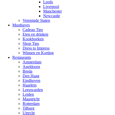
Leeds
Liverpool
Manchester
Newcastle
Verenigde Staten
Musthaves
Cadeau Tips
Eten en drinken
Kookboeken
Shop Tips
Dress to Impress
Winnen en Korting
Restaurants
Amsterdam
Apeldoorn
Breda
Den Haag
Eindhoven
Haarlem
Leeuwarden
Leiden
Maastricht
Rotterdam
Tilburg
Utrecht