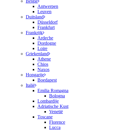
België
Antwerpen
Leuven
Duitsland
Düsseldorf
Frankfurt
Frankrijk
Ardeche
Dordogne
Loire
Griekenland
Athene
Chios
Naxos
Hongarije
Boedapest
Italië
Emilia Romagna
Bologna
Lombardije
Adriatische Kust
Venetië
Toscane
Florence
Lucca