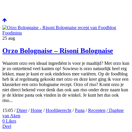
25
aug
Orzo Bolognaise – Risoni Bolognaise
Waarom orzo een ideaal ingrediënt is voor je maaltijd? Met orzo kun
je zo ontzettend veel kanten op! Sowieso is orzo natuurlijk heel erg
lekker, maar je kunt er ook eindeloos mee variëren. Op de foodblog
heb ik al regelmatig gekookt met orzo en deze keer ging ik voor een
klassieker een orzo bolognaise recept. Orzo of riso? Komt orzo je
niet direct bekend voor denk dan ook aan riso onder deze naam kun
je de kleine pasta ook vinden in de winkel. Je kunt het dus ook
riso...
15:05 /
Diner
/
Home
/
Hoofdgerecht
/
Pasta
/
Recepten
/ Daphne
van Aken
0
Likes
Deel