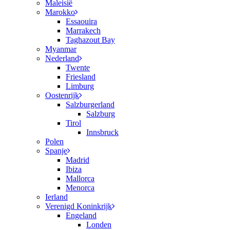
Maleisië
Marokko
Essaouira
Marrakech
Taghazout Bay
Myanmar
Nederland
Twente
Friesland
Limburg
Oostenrijk
Salzburgerland
Salzburg
Tirol
Innsbruck
Polen
Spanje
Madrid
Ibiza
Mallorca
Menorca
Ierland
Verenigd Koninkrijk
Engeland
Londen