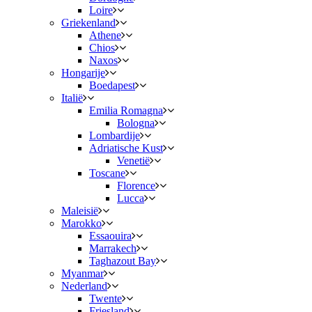
Loire
Griekenland
Athene
Chios
Naxos
Hongarije
Boedapest
Italië
Emilia Romagna
Bologna
Lombardije
Adriatische Kust
Venetië
Toscane
Florence
Lucca
Maleisië
Marokko
Essaouira
Marrakech
Taghazout Bay
Myanmar
Nederland
Twente
Friesland