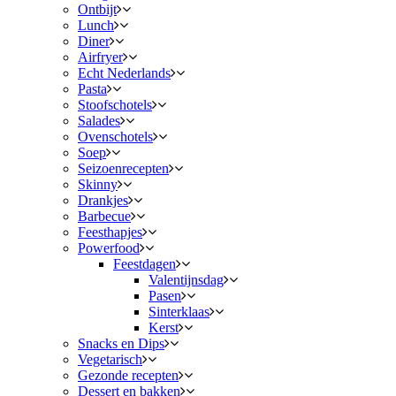
Ontbijt
Lunch
Diner
Airfryer
Echt Nederlands
Pasta
Stoofschotels
Salades
Ovenschotels
Soep
Seizoenrecepten
Skinny
Drankjes
Barbecue
Feesthapjes
Powerfood
Feestdagen
Valentijnsdag
Pasen
Sinterklaas
Kerst
Snacks en Dips
Vegetarisch
Gezonde recepten
Dessert en bakken