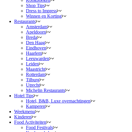
Kookboeken
Shop Tips
Dress to Impress
Winnen en Korting
Restaurants
Amsterdam
Apeldoorn
Breda
Den Haag
Eindhoven
Haarlem
Leeuwarden
Leiden
Maastricht
Rotterdam
Tilburg
Utrecht
Michelin Restaurants
Hotel Tips
Hotel, B&B, Luxe overnachtingen
Kamperen
Weekmenu
Kinderen
Food Activiteiten
Food Festivals