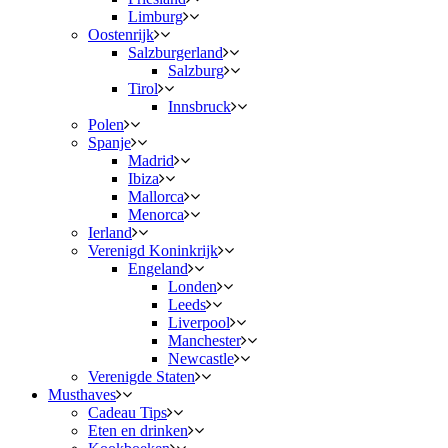
Limburg
Oostenrijk
Salzburgerland
Salzburg
Tirol
Innsbruck
Polen
Spanje
Madrid
Ibiza
Mallorca
Menorca
Ierland
Verenigd Koninkrijk
Engeland
Londen
Leeds
Liverpool
Manchester
Newcastle
Verenigde Staten
Musthaves
Cadeau Tips
Eten en drinken