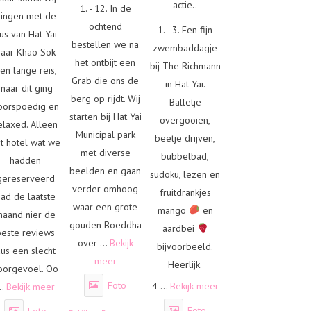
actie..
1. - 12. In de
ingen met de
ochtend
1. - 3. Een fijn
us van Hat Yai
bestellen we na
zwembaddagje
naar Khao Sok
het ontbijt een
bij The Richmann
en lange reis,
Grab die ons de
in Hat Yai.
maar dit ging
berg op rijdt. Wij
Balletje
oorspoedig en
starten bij Hat Yai
overgooien,
elaxed. Alleen
Municipal park
beetje drijven,
t hotel wat we
met diverse
bubbelbad,
hadden
beelden en gaan
sudoku, lezen en
gereserveerd
verder omhoog
fruitdrankjes
had de laatste
waar een grote
mango
en
maand nier de
gouden Boeddha
aardbei
beste reviews
over
...
Bekijk
bijvoorbeeld.
us een slecht
meer
Heerlijk.
oorgevoel. Oo
Foto
4
...
Bekijk meer
..
Bekijk meer
Foto
Foto