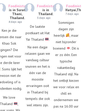
Foodinista
Foodinista
Foodinista
is in
is in Surat
is in
Hatyai,Thailand.
Thani,
Thailand.
7 days ago
Thailand.
5 days ago
4 days ago
Sommigen
De laatste
dagen zijn
Ken je die
postkaart uit Hat
heerlijk
, maar
ensen die naar
Yai Thailand
.
niet bijzonder
Khao Sok
Na een dagje
boeiend
. Dit is
gingen? Die
relaxen gaan we
er zo één. Een
ngen niet voor
vandaag cultuur
typische
e derde keer
snuiven en het is
vakantiedag
. Soms lijkt het
één van de
Thailand stijl. Na
ewoon niet de
mooiste
het ontbijt kiezen
edoeling of is
ervaringen ooit
we voor relax en
denken nodig.
in Thailand bij
chill en
We love
tempels die ook
ondernemen we
Thailand
,
wel intens zijn.
pas na 16.00 uur
aar soms. Wij