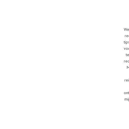
We
re
tip
vo
t
re
M
re
on
mi