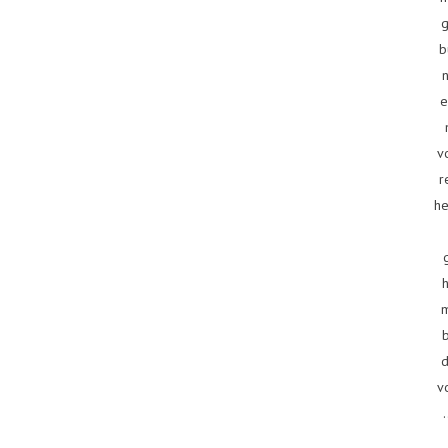
g
b
e
v
r
he
d
v
.