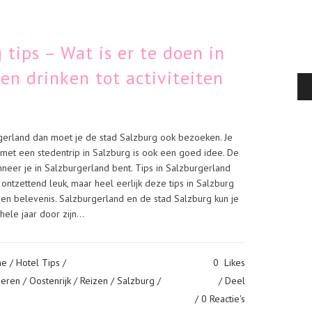
 tips – Wat is er te doen in
en drinken tot activiteiten
gerland dan moet je de stad Salzburg ook bezoeken. Je
n met een stedentrip in Salzburg is ook een goed idee. De
nneer je in Salzburgerland bent. Tips in Salzburgerland
 ontzettend leuk, maar heel eerlijk deze tips in Salzburg
een belevenis. Salzburgerland en de stad Salzburg kun je
ele jaar door zijn...
me
/
Hotel Tips
/
0
Likes
deren
/
Oostenrijk
/
Reizen
/
Salzburg
/
Deel
0 Reactie's