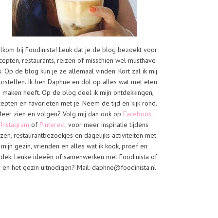
lkom bij Foodinista! Leuk dat je de blog bezoekt voor
cepten, restaurants, reizen of misschien wel musthave
s. Op de blog kun je ze allemaal vinden. Kort zal ik mij
orstellen. Ik ben Daphne en dol op alles wat met eten
e maken heeft. Op de blog deel ik mijn ontdekkingen,
cepten en favorieten met je. Neem de tijd en kijk rond.
eer zien en volgen? Volg mij dan ook op
Facebook
,
Instagram
of
Pinterest
. voor meer inspiratie tijdens
izen, restaurantbezoekjes en dagelijks activiteiten met
mijn gezin, vrienden en alles wat ik kook, proef en
tdek. Leuke ideeën of samenwerken met Foodinista of
j en het gezin uitnodigen? Mail: daphne@foodinista.nl