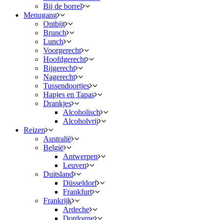
Bij de borrel
Menugang
Ontbijt
Brunch
Lunch
Voorgerecht
Hoofdgerecht
Bijgerecht
Nagerecht
Tussendoortjes
Hapjes en Tapas
Drankjes
Alcoholisch
Alcoholvrij
Reizen
Australië
België
Antwerpen
Leuven
Duitsland
Düsseldorf
Frankfurt
Frankrijk
Ardeche
Dordogne