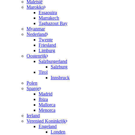
Maleisië
Marokko
Essaouira
Marrakech
Taghazout Bay
Myanmar
Nederland
Twente
Friesland
Limburg
Oostenrijk
Salzburgerland
Salzburg
Tirol
Innsbruck
Polen
Spanje
Madrid
Ibiza
Mallorca
Menorca
Ierland
Verenigd Koninkrijk
Engeland
Londen