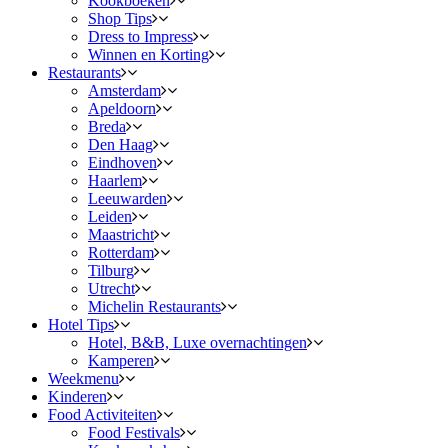
Kookboeken
Shop Tips
Dress to Impress
Winnen en Korting
Restaurants
Amsterdam
Apeldoorn
Breda
Den Haag
Eindhoven
Haarlem
Leeuwarden
Leiden
Maastricht
Rotterdam
Tilburg
Utrecht
Michelin Restaurants
Hotel Tips
Hotel, B&B, Luxe overnachtingen
Kamperen
Weekmenu
Kinderen
Food Activiteiten
Food Festivals