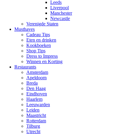
Leeds
Liverpool
Manchester
Newcastle
Verenigde Staten
Musthaves
Cadeau Tips
Eten en drinken
Kookboeken
Shop Tips
Dress to Impress
Winnen en Korting
Restaurants
Amsterdam
Apeldoorn
Breda
Den Haag
Eindhoven
Haarlem
Leeuwarden
Leiden
Maastricht
Rotterdam
Tilburg
Utrecht