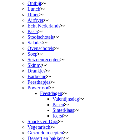
Ontbijt
Lunch
Diner
Airfryer
Echt Nederlands
Pasta
Stoofschotels
Salades
Ovenschotels
Soep
Seizoenrecepten
Skinny
Drankjes
Barbecue
Feesthapjes
Powerfood
Feestdagen
Valentijnsdag
Pasen
Sinterklaas
Kerst
Snacks en Dips
Vegetarisch
Gezonde recepten
Dessert en bakken