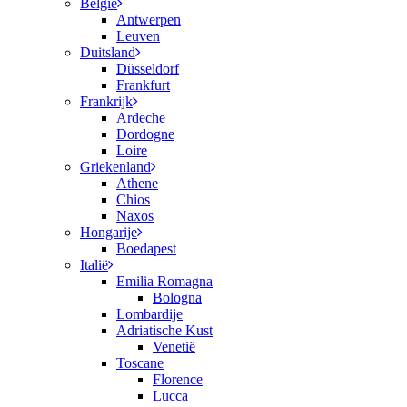
België
Antwerpen
Leuven
Duitsland
Düsseldorf
Frankfurt
Frankrijk
Ardeche
Dordogne
Loire
Griekenland
Athene
Chios
Naxos
Hongarije
Boedapest
Italië
Emilia Romagna
Bologna
Lombardije
Adriatische Kust
Venetië
Toscane
Florence
Lucca