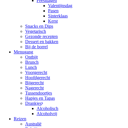
Feestdagen
Valentijnsdag
Pasen
Sinterklaas
Kerst
Snacks en Dips
Vegetarisch
Gezonde recepten
Dessert en bakken
Bij de borrel
Menugang
Ontbijt
Brunch
Lunch
Voorgerecht
Hoofdgerecht
Bijgerecht
Nagerecht
Tussendoortjes
Hapjes en Tapas
Drankjes
Alcoholisch
Alcoholvrij
Reizen
Australië