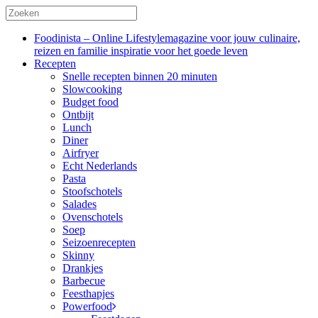
Foodinista – Online Lifestylemagazine voor jouw culinaire,
reizen en familie inspiratie voor het goede leven
Recepten
Snelle recepten binnen 20 minuten
Slowcooking
Budget food
Ontbijt
Lunch
Diner
Airfryer
Echt Nederlands
Pasta
Stoofschotels
Salades
Ovenschotels
Soep
Seizoenrecepten
Skinny
Drankjes
Barbecue
Feesthapjes
Powerfood