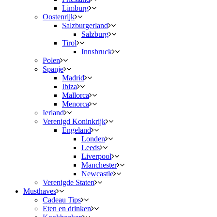
Limburg
Oostenrijk
Salzburgerland
Salzburg
Tirol
Innsbruck
Polen
Spanje
Madrid
Ibiza
Mallorca
Menorca
Ierland
Verenigd Koninkrijk
Engeland
Londen
Leeds
Liverpool
Manchester
Newcastle
Verenigde Staten
Musthaves
Cadeau Tips
Eten en drinken