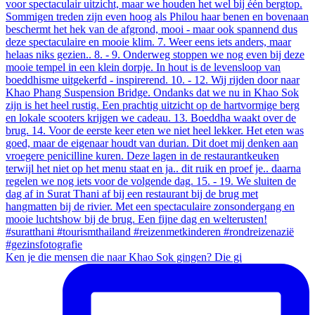
Ken je die mensen die naar Khao Sok gingen? Die gi