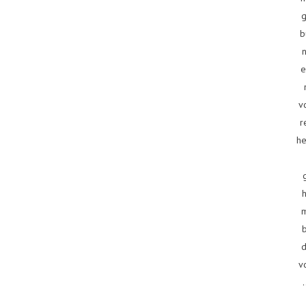
g
b
e
v
r
he
d
v
.