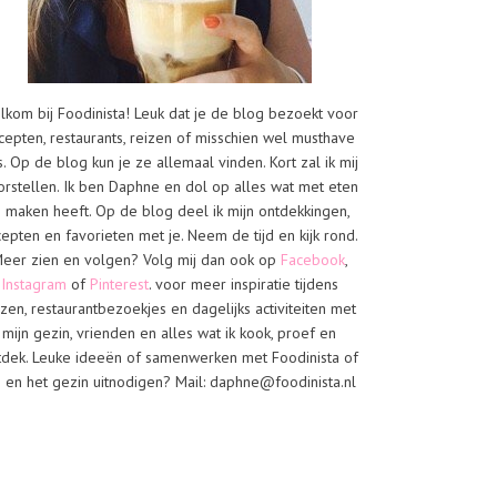
lkom bij Foodinista! Leuk dat je de blog bezoekt voor
cepten, restaurants, reizen of misschien wel musthave
s. Op de blog kun je ze allemaal vinden. Kort zal ik mij
orstellen. Ik ben Daphne en dol op alles wat met eten
e maken heeft. Op de blog deel ik mijn ontdekkingen,
cepten en favorieten met je. Neem de tijd en kijk rond.
eer zien en volgen? Volg mij dan ook op
Facebook
,
Instagram
of
Pinterest
. voor meer inspiratie tijdens
izen, restaurantbezoekjes en dagelijks activiteiten met
mijn gezin, vrienden en alles wat ik kook, proef en
tdek. Leuke ideeën of samenwerken met Foodinista of
j en het gezin uitnodigen? Mail: daphne@foodinista.nl