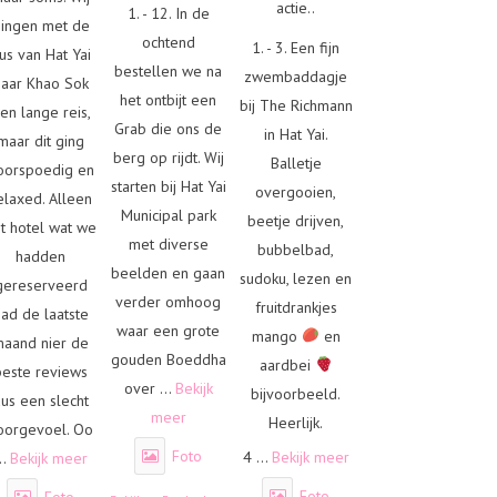
actie..
1. - 12. In de
ingen met de
ochtend
1. - 3. Een fijn
us van Hat Yai
bestellen we na
zwembaddagje
naar Khao Sok
het ontbijt een
bij The Richmann
en lange reis,
Grab die ons de
in Hat Yai.
maar dit ging
berg op rijdt. Wij
Balletje
oorspoedig en
starten bij Hat Yai
overgooien,
elaxed. Alleen
Municipal park
beetje drijven,
t hotel wat we
met diverse
bubbelbad,
hadden
beelden en gaan
sudoku, lezen en
gereserveerd
verder omhoog
fruitdrankjes
had de laatste
waar een grote
mango
en
maand nier de
gouden Boeddha
aardbei
beste reviews
over
...
Bekijk
bijvoorbeeld.
us een slecht
meer
Heerlijk.
oorgevoel. Oo
Foto
4
...
Bekijk meer
..
Bekijk meer
Foto
Foto