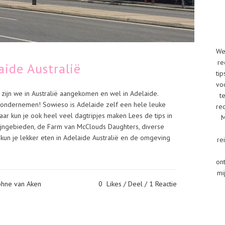
We
re
aide Australië
tip
vo
zijn we in Australië aangekomen en wel in Adelaide.
t
 ondernemen! Sowieso is Adelaide zelf een hele leuke
re
aar kun je ook heel veel dagtripjes maken Lees de tips in
M
wijngebieden, de Farm van McClouds Daughters, diverse
 kun je lekker eten in Adelaide Australië en de omgeving
re
on
mi
phne van Aken
0
Likes
Deel
1 Reactie