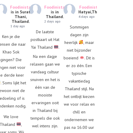
Foodinista
Foodinista
Foodinista
is in
is in Surat
is in
Hatyai,Thailand.
Thani,
Thailand.
4 days ago
Thailand.
2 days ago
1 day ago
Sommigen
De laatste
dagen zijn
Ken je die
postkaart uit Hat
heerlijk
, maar
ensen die naar
Yai Thailand
.
niet bijzonder
Khao Sok
Na een dagje
boeiend
. Dit is
gingen? Die
relaxen gaan we
er zo één. Een
ngen niet voor
vandaag cultuur
typische
e derde keer
snuiven en het is
vakantiedag
. Soms lijkt het
één van de
Thailand stijl. Na
ewoon niet de
mooiste
het ontbijt kiezen
edoeling of is
ervaringen ooit
we voor relax en
denken nodig.
in Thailand bij
chill en
We love
tempels die ook
ondernemen we
Thailand
,
wel intens zijn.
pas na 16.00 uur
aar soms. Wij