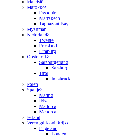
Maleisië
Marokko
Essaouira
Marrakech
Taghazout Bay
Myanmar
Nederland
Twente
Friesland
Limburg
Oostenrijk
Salzburgerland
Salzburg
Tirol
Innsbruck
Polen
Spanje
Madrid
Ibiza
Mallorca
Menorca
Ierland
Verenigd Koninkrijk
Engeland
Londen