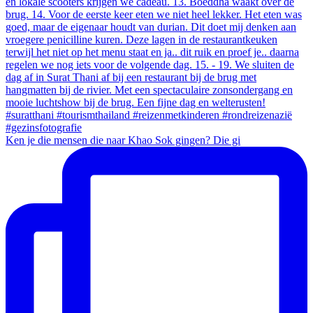
Ken je die mensen die naar Khao Sok gingen? Die gi