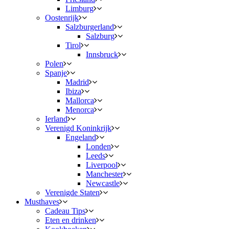
Limburg
Oostenrijk
Salzburgerland
Salzburg
Tirol
Innsbruck
Polen
Spanje
Madrid
Ibiza
Mallorca
Menorca
Ierland
Verenigd Koninkrijk
Engeland
Londen
Leeds
Liverpool
Manchester
Newcastle
Verenigde Staten
Musthaves
Cadeau Tips
Eten en drinken