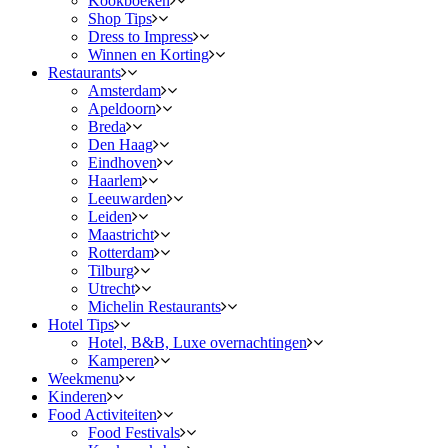
Kookboeken
Shop Tips
Dress to Impress
Winnen en Korting
Restaurants
Amsterdam
Apeldoorn
Breda
Den Haag
Eindhoven
Haarlem
Leeuwarden
Leiden
Maastricht
Rotterdam
Tilburg
Utrecht
Michelin Restaurants
Hotel Tips
Hotel, B&B, Luxe overnachtingen
Kamperen
Weekmenu
Kinderen
Food Activiteiten
Food Festivals