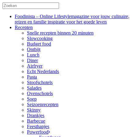
Foodinista – Online Lifestylemagazine voor jouw culinaire,
reizen en familie inspiratie voor het goede leven
Recepten
Snelle recepten binnen 20 minuten
Slowcooking
Budget food
Ontbijt
Lunch
Diner
Airfryer
Echt Nederlands
Pasta
Stoofschotels
Salades
Ovenschotels
Soep
Seizoenrecepten
Skinny
Drankjes
Barbecue
Feesthapjes
Powerfood