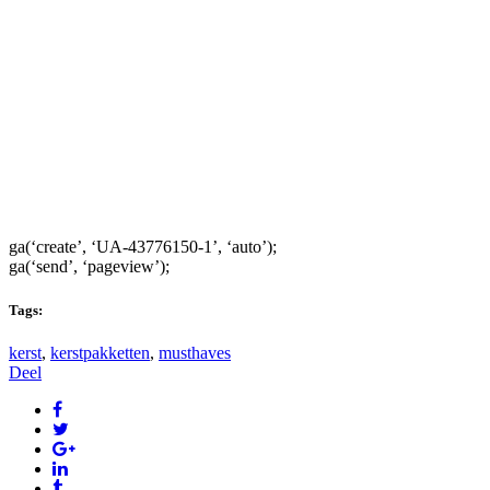
ga(‘create’, ‘UA-43776150-1’, ‘auto’);
ga(‘send’, ‘pageview’);
Tags:
kerst
,
kerstpakketten
,
musthaves
Deel