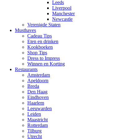
Leeds
Liverpool
Manchester
Newcastle
Verenigde Staten
Musthaves
Cadeau Tips
Eten en drinken
Kookboeken
Shop Tips
Dress to Impress
Winnen en Korting
Restaurants
Amsterdam
Apeldoorn
Breda
Den Haag
Eindhoven
Haarlem
Leeuwarden
Leiden
Maastricht
Rotterdam
Tilburg
Utrecht