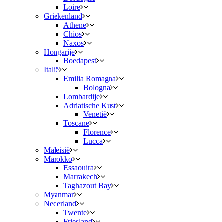
Loire
Griekenland
Athene
Chios
Naxos
Hongarije
Boedapest
Italië
Emilia Romagna
Bologna
Lombardije
Adriatische Kust
Venetië
Toscane
Florence
Lucca
Maleisië
Marokko
Essaouira
Marrakech
Taghazout Bay
Myanmar
Nederland
Twente
Friesland