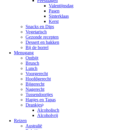
Feestdagen
Valentijnsdag
Pasen
Sinterklaas
Kerst
Snacks en Dips
Vegetarisch
Gezonde recepten
Dessert en bakken
Bij de borrel
Menugang
Ontbijt
Brunch
Lunch
Voorgerecht
Hoofdgerecht
Bijgerecht
Nagerecht
Tussendoortjes
Hapjes en Tapas
Drankjes
Alcoholisch
Alcoholvrij
Reizen
Australië