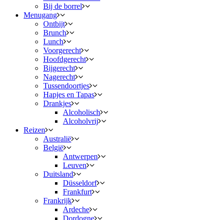
Bij de borrel
Menugang
Ontbijt
Brunch
Lunch
Voorgerecht
Hoofdgerecht
Bijgerecht
Nagerecht
Tussendoortjes
Hapjes en Tapas
Drankjes
Alcoholisch
Alcoholvrij
Reizen
Australië
België
Antwerpen
Leuven
Duitsland
Düsseldorf
Frankfurt
Frankrijk
Ardeche
Dordogne