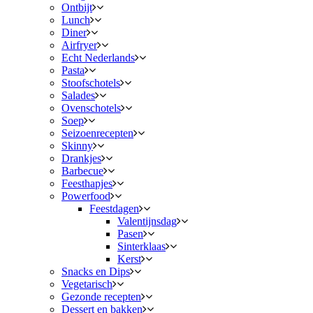
Ontbijt
Lunch
Diner
Airfryer
Echt Nederlands
Pasta
Stoofschotels
Salades
Ovenschotels
Soep
Seizoenrecepten
Skinny
Drankjes
Barbecue
Feesthapjes
Powerfood
Feestdagen
Valentijnsdag
Pasen
Sinterklaas
Kerst
Snacks en Dips
Vegetarisch
Gezonde recepten
Dessert en bakken