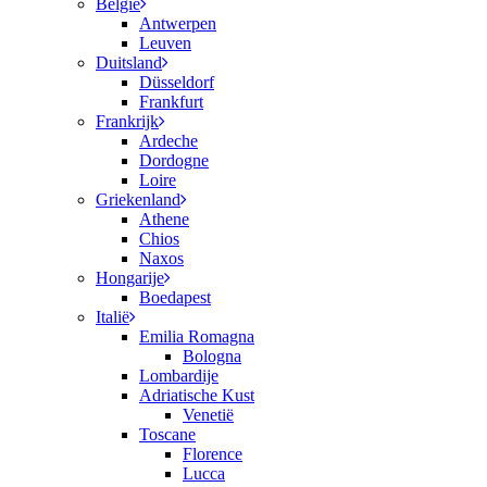
België
Antwerpen
Leuven
Duitsland
Düsseldorf
Frankfurt
Frankrijk
Ardeche
Dordogne
Loire
Griekenland
Athene
Chios
Naxos
Hongarije
Boedapest
Italië
Emilia Romagna
Bologna
Lombardije
Adriatische Kust
Venetië
Toscane
Florence
Lucca