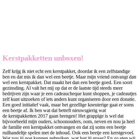
Kerstpakketten unboxen!
Zelf krijg ik niet echt een kerstpakket, doordat ik een zelfstandige
ben en dat mis ik dan wel een beetje. Maar mijn vriend ontvangt dan
wel een kerstpakket. Dat maakt het dan een beetje goed. Een soort
gezinsding. Al valt het mij op dat er de laatste tijd steeds meer
bedrijven zijn waar je een cadeaucheque kunt shoppen, je cadeautjes
zelf kunt uitzoeken of iets anders kunt organiseren door een donatie.
Een goed initiatief vaak, maar het gezellige kneuterige gaat er soms
een beetje af. Ik ben wat dat betreft nieuwsgierig wat
de kerstpakketten 2017 gaan brengen! Het grappige is wel dat
bijvoorbeeld mijn ouders, schoonouders, oom, neven en nou ja heel
de familie een kerstpakket ontvangen en dat zij soms een beetje
ruilhandeltje spelen met de inhoud. Ook een beetje een kerstgevoel.
Wat zou jij nog kunnen gebruiken, wat lust jij graag? En zo eten wij