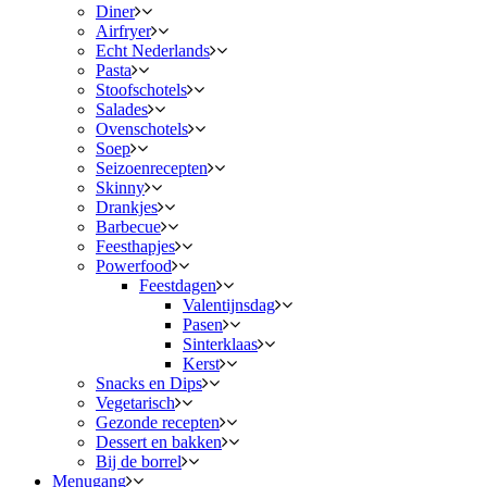
Diner
Airfryer
Echt Nederlands
Pasta
Stoofschotels
Salades
Ovenschotels
Soep
Seizoenrecepten
Skinny
Drankjes
Barbecue
Feesthapjes
Powerfood
Feestdagen
Valentijnsdag
Pasen
Sinterklaas
Kerst
Snacks en Dips
Vegetarisch
Gezonde recepten
Dessert en bakken
Bij de borrel
Menugang