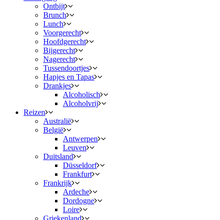
Ontbijt
Brunch
Lunch
Voorgerecht
Hoofdgerecht
Bijgerecht
Nagerecht
Tussendoortjes
Hapjes en Tapas
Drankjes
Alcoholisch
Alcoholvrij
Reizen
Australië
België
Antwerpen
Leuven
Duitsland
Düsseldorf
Frankfurt
Frankrijk
Ardeche
Dordogne
Loire
Griekenland