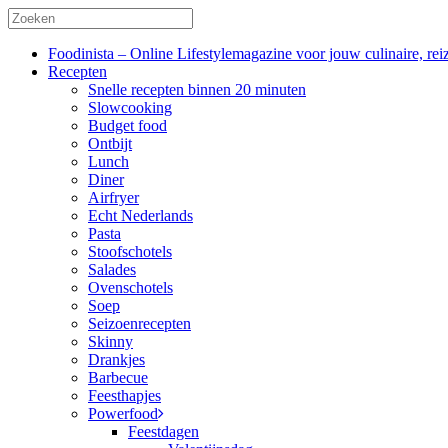
Foodinista – Online Lifestylemagazine voor jouw culinaire, reiz
Recepten
Snelle recepten binnen 20 minuten
Slowcooking
Budget food
Ontbijt
Lunch
Diner
Airfryer
Echt Nederlands
Pasta
Stoofschotels
Salades
Ovenschotels
Soep
Seizoenrecepten
Skinny
Drankjes
Barbecue
Feesthapjes
Powerfood
Feestdagen