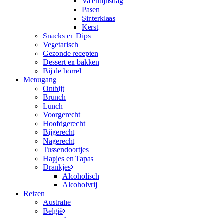
Valentijnsdag
Pasen
Sinterklaas
Kerst
Snacks en Dips
Vegetarisch
Gezonde recepten
Dessert en bakken
Bij de borrel
Menugang
Ontbijt
Brunch
Lunch
Voorgerecht
Hoofdgerecht
Bijgerecht
Nagerecht
Tussendoortjes
Hapjes en Tapas
Drankjes
Alcoholisch
Alcoholvrij
Reizen
Australië
België