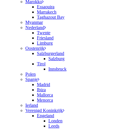
Marokko
Essaouira
Marrakech
Taghazout Bay
Myanmar
Nederland
Twente
Friesland
Limburg
Oostenrijk
Salzburgerland
Salzburg
Tirol
Innsbruck
Polen
Spanje
Madrid
Ibiza
Mallorca
Menorca
Ierland
Verenigd Koninkrijk
Engeland
Londen
Leeds