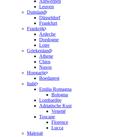
Antwerpen
Leuven
Duitsland
Düsseldorf
Frankfurt
Frankrijk
Ardeche
Dordogne
Loire
Griekenland
Athene
Chios
Naxos
Hongarije
Boedapest
Italië
Emilia Romagna
Bologna
Lombardije
Adriatische Kust
Venetië
Toscane
Florence
Lucca
Maleisië