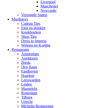
Liverpool
Manchester
Newcastle
Verenigde Staten
Musthaves
Cadeau Tips
Eten en drinken
Kookboeken
Shop Tips
Dress to Impress
Winnen en Korting
Restaurants
Amsterdam
Apeldoorn
Breda
Den Haag
Eindhoven
Haarlem
Leeuwarden
Leiden
Maastricht
Rotterdam
Tilburg
Utrecht
Michelin Restaurants