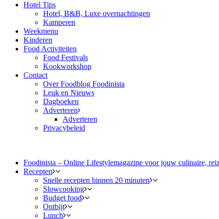
Hotel Tips
Hotel, B&B, Luxe overnachtingen
Kamperen
Weekmenu
Kinderen
Food Activiteiten
Food Festivals
Kookworkshop
Contact
Over Foodblog Foodinista
Leuk en Nieuws
Dagboeken
Adverteren
Adverteren
Privacybeleid
Foodinista – Online Lifestylemagazine voor jouw culinaire, reiz
Recepten
Snelle recepten binnen 20 minuten
Slowcooking
Budget food
Ontbijt
Lunch