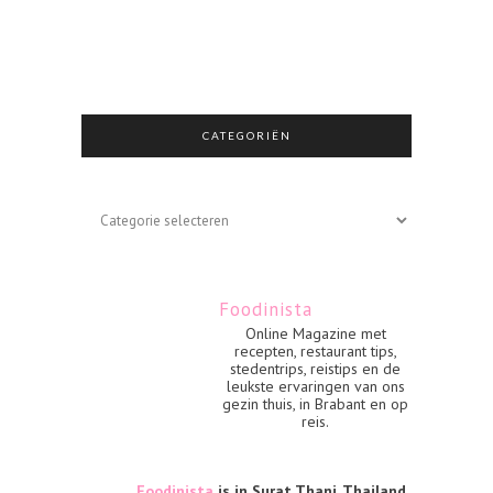
CATEGORIËN
Categoriën
Foodinista
Online Magazine met
recepten, restaurant tips,
stedentrips, reistips en de
leukste ervaringen van ons
gezin thuis, in Brabant en op
reis.
Foodinista
is in Surat Thani, Thailand.