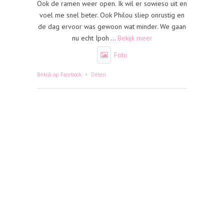
Ook de ramen weer open. Ik wil er sowieso uit en
voel me snel beter. Ook Philou sliep onrustig en
de dag ervoor was gewoon wat minder. We gaan
nu echt Ipoh
...
Bekijk meer
Foto
·
Bekijk op Facebook
Delen