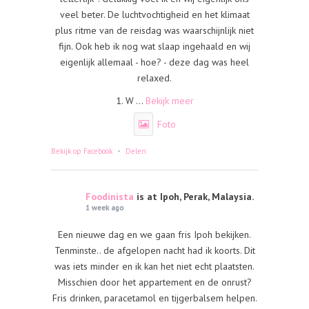
veel beter. De luchtvochtigheid en het klimaat
plus ritme van de reisdag was waarschijnlijk niet
fijn. Ook heb ik nog wat slaap ingehaald en wij
eigenlijk allemaal - hoe? - deze dag was heel
relaxed.
1. W
...
Bekijk meer
Foto
·
Bekijk op Facebook
Delen
Foodinista
is at Ipoh, Perak, Malaysia.
1 week ago
Een nieuwe dag en we gaan fris Ipoh bekijken.
Tenminste.. de afgelopen nacht had ik koorts. Dit
was iets minder en ik kan het niet echt plaatsten.
Misschien door het appartement en de onrust?
Fris drinken, paracetamol en tijgerbalsem helpen.