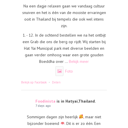
Na een dagje relaxen gaan we vandaag cultuur
snuiven en het is één van de mooiste ervaringen
ooit in Thailand bij tempels die ook wel intens
zijn.
1. - 12. In de ochtend bestellen we na het ontbijt
een Grab die ons de berg op rijdt. Wij starten bij
Hat Yai Municipal park met diverse beelden en
gaan verder omhoog waar een grote gouden
Boeddha over
...
Bekijk meer
Foto
·
Bekijk op Facebook
Delen
Foodinista
is in Hatyai,Thailand.
7 days ago
Sommigen dagen zijn heerlijk
, maar niet
bijzonder boeiend
. Dit is er zo één. Een