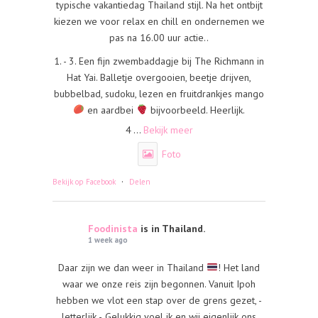
typische vakantiedag Thailand stijl. Na het ontbijt
kiezen we voor relax en chill en ondernemen we
pas na 16.00 uur actie..
1. - 3. Een fijn zwembaddagje bij The Richmann in
Hat Yai. Balletje overgooien, beetje drijven,
bubbelbad, sudoku, lezen en fruitdrankjes mango
en aardbei
bijvoorbeeld. Heerlijk.
4
...
Bekijk meer
Foto
·
Bekijk op Facebook
Delen
Foodinista
is in Thailand.
1 week ago
Daar zijn we dan weer in Thailand
! Het land
waar we onze reis zijn begonnen. Vanuit Ipoh
hebben we vlot een stap over de grens gezet, -
letterlijk -. Gelukkig voel ik en wij eigenlijk ons