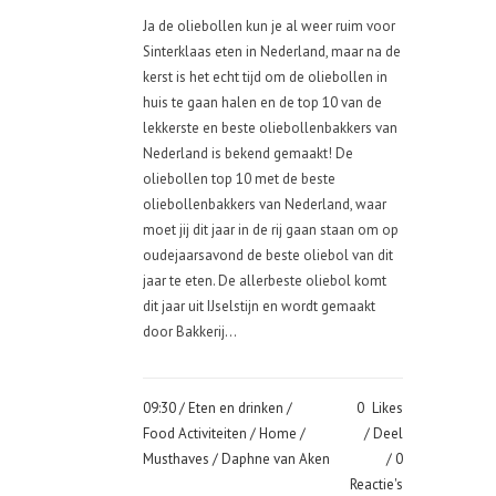
Ja de oliebollen kun je al weer ruim voor
Sinterklaas eten in Nederland, maar na de
kerst is het echt tijd om de oliebollen in
huis te gaan halen en de top 10 van de
lekkerste en beste oliebollenbakkers van
Nederland is bekend gemaakt! De
oliebollen top 10 met de beste
oliebollenbakkers van Nederland, waar
moet jij dit jaar in de rij gaan staan om op
oudejaarsavond de beste oliebol van dit
jaar te eten. De allerbeste oliebol komt
dit jaar uit IJselstijn en wordt gemaakt
door Bakkerij...
09:30 /
Eten en drinken
/
0
Likes
Food Activiteiten
/
Home
/
Deel
Musthaves
/ Daphne van Aken
0
Reactie's