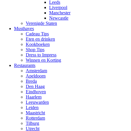
Leeds
Liverpool
Manchester
Newcastle
Verenigde Staten
Musthaves
Cadeau Tips
Eten en drinken
Kookboeken
Shop Tips
Dress to Impress
Winnen en Korting
Restaurants
Amsterdam
Apeldoorn
Breda
Den Haag
Eindhoven
Haarlem
Leeuwarden
Leiden
Maastricht
Rotterdam
Tilburg
Utrecht