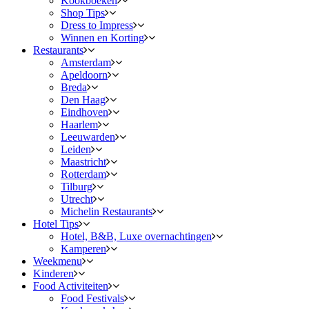
Kookboeken
Shop Tips
Dress to Impress
Winnen en Korting
Restaurants
Amsterdam
Apeldoorn
Breda
Den Haag
Eindhoven
Haarlem
Leeuwarden
Leiden
Maastricht
Rotterdam
Tilburg
Utrecht
Michelin Restaurants
Hotel Tips
Hotel, B&B, Luxe overnachtingen
Kamperen
Weekmenu
Kinderen
Food Activiteiten
Food Festivals