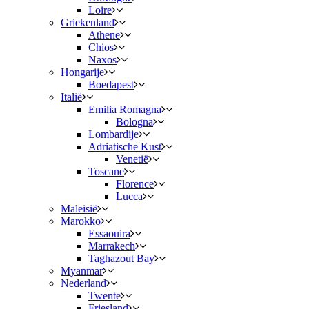
Loire
Griekenland
Athene
Chios
Naxos
Hongarije
Boedapest
Italië
Emilia Romagna
Bologna
Lombardije
Adriatische Kust
Venetië
Toscane
Florence
Lucca
Maleisië
Marokko
Essaouira
Marrakech
Taghazout Bay
Myanmar
Nederland
Twente
Friesland