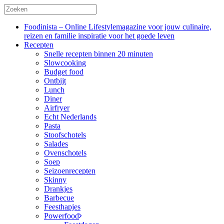
Foodinista – Online Lifestylemagazine voor jouw culinaire,
reizen en familie inspiratie voor het goede leven
Recepten
Snelle recepten binnen 20 minuten
Slowcooking
Budget food
Ontbijt
Lunch
Diner
Airfryer
Echt Nederlands
Pasta
Stoofschotels
Salades
Ovenschotels
Soep
Seizoenrecepten
Skinny
Drankjes
Barbecue
Feesthapjes
Powerfood