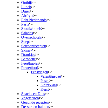
Ontbijt
Lunch
Diner
Airfryer
Echt Nederlands
Pasta
Stoofschotels
Salades
Ovenschotels
Soep
Seizoenrecepten
Skinny
Drankjes
Barbecue
Feesthapjes
Powerfood
Feestdagen
Valentijnsdag
Pasen
Sinterklaas
Kerst
Snacks en Dips
Vegetarisch
Gezonde recepten
Dessert en bakken