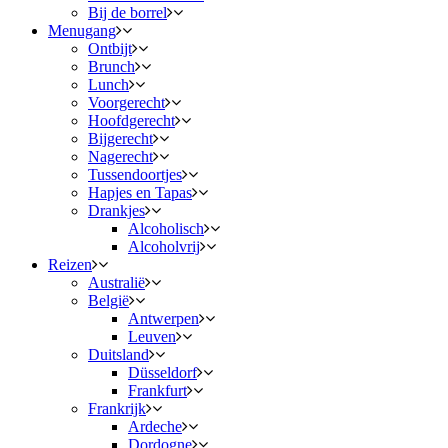
Bij de borrel
Menugang
Ontbijt
Brunch
Lunch
Voorgerecht
Hoofdgerecht
Bijgerecht
Nagerecht
Tussendoortjes
Hapjes en Tapas
Drankjes
Alcoholisch
Alcoholvrij
Reizen
Australië
België
Antwerpen
Leuven
Duitsland
Düsseldorf
Frankfurt
Frankrijk
Ardeche
Dordogne