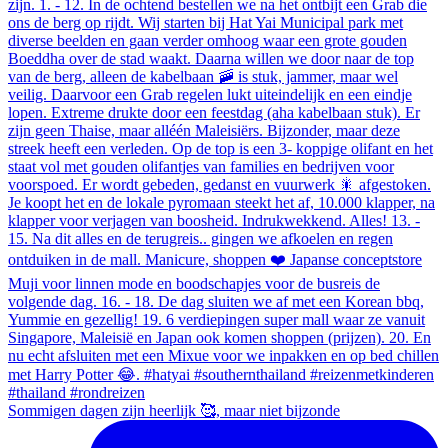
Sommigen dagen zijn heerlijk 🥰, maar niet bijzonde