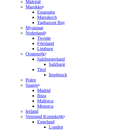
Maleisië
Marokko
Essaouira
Marrakech
Taghazout Bay
Myanmar
Nederland
Twente
Friesland
Limburg
Oostenrijk
Salzburgerland
Salzburg
Tirol
Innsbruck
Polen
Spanje
Madrid
Ibiza
Mallorca
Menorca
Ierland
Verenigd Koninkrijk
Engeland
Londen