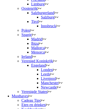
Limburg
Oostenrijk
Salzburgerland
Salzburg
Tirol
Innsbruck
Polen
Spanje
Madrid
Ibiza
Mallorca
Menorca
Ierland
Verenigd Koninkrijk
Engeland
Londen
Leeds
Liverpool
Manchester
Newcastle
Verenigde Staten
Musthaves
Cadeau Tips
Eten en drinken