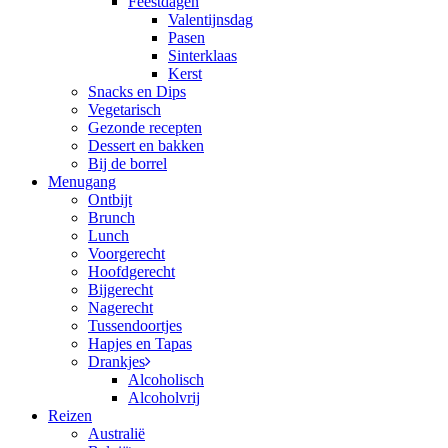
Feestdagen
Valentijnsdag
Pasen
Sinterklaas
Kerst
Snacks en Dips
Vegetarisch
Gezonde recepten
Dessert en bakken
Bij de borrel
Menugang
Ontbijt
Brunch
Lunch
Voorgerecht
Hoofdgerecht
Bijgerecht
Nagerecht
Tussendoortjes
Hapjes en Tapas
Drankjes
Alcoholisch
Alcoholvrij
Reizen
Australië