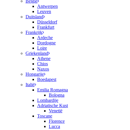
België
Antwerpen
Leuven
Duitsland
Düsseldorf
Frankfurt
Frankrijk
Ardeche
Dordogne
Loire
Griekenland
Athene
Chios
Naxos
Hongarije
Boedapest
Italië
Emilia Romagna
Bologna
Lombardije
Adriatische Kust
Venetië
Toscane
Florence
Lucca