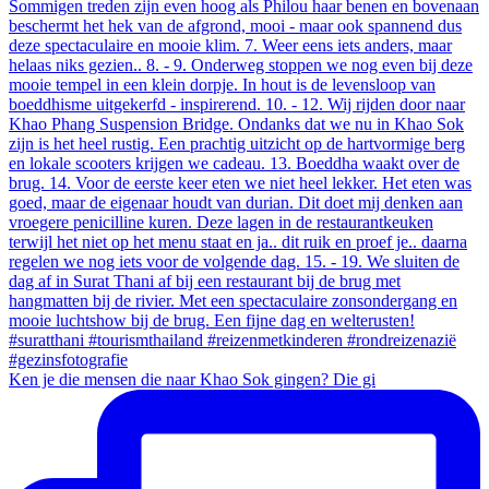
Ken je die mensen die naar Khao Sok gingen? Die gi