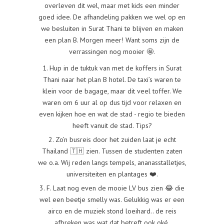
overleven dit wel, maar met kids een minder
goed idee. De afhandeling pakken we wel op en
we besluiten in Surat Thani te blijven en maken
een plan B. Morgen meer! Want soms zijn de
verrassingen nog mooier 🤩.
1. Hup in de tuktuk van met de koffers in Surat
Thani naar het plan B hotel. De taxi’s waren te
klein voor de bagage, maar dit veel toffer. We
waren om 6 uur al op dus tijd voor relaxen en
even kijken hoe en wat de stad - regio te bieden
heeft vanuit de stad. Tips?
2. Zo’n busreis door het zuiden laat je echt
Thailand 🇹🇭 zien. Tussen de studenten zaten
we o.a. Wij reden langs tempels, ananasstalletjes,
universiteiten en plantages ❤️.
3. F. Laat nog even de mooie LV bus zien 😂 die
wel een beetje smelly was. Gelukkig was er een
airco en de muziek stond loeihard.. de reis
afbreken was wat dat betreft ook oké.