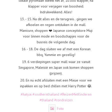
lokale pyromaan steekt het af, 10.000 klapper, na
klapper voor verjagen van boosheid.
Indrukwekkend. Alles!
13. - 15. Na dit alles en de terugreis.. gingen we
afkoelen en regen ontduiken in de mall.
Manicure, shoppen ❤️ Japanse conceptstore Muji
voor linnen mode en boodschapjes voor de
busreis de volgende dag.
16. - 18. De dag sluiten we af met een Korean
bbq, Yummie en gezellig!
19. 6 verdiepingen super mall waar ze vanuit
Singapore, Maleisië en Japan ook komen shoppen
(prijzen).
20. En nu echt afsluiten met een Mixue voor we
inpakken en op bed chillen met Harry Potter 😂.
#hatyai
#southernthailand
#ReizenMetKinderen
#thailand
#rondreizen
Foto