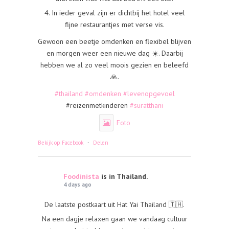
4. In ieder geval zijn er dichtbij het hotel veel
fijne restaurantjes met verse vis.
Gewoon een beetje omdenken en flexibel blijven
en morgen weer een nieuwe dag ☀️. Daarbij
hebben we al zo veel moois gezien en beleefd
🙏.
#thailand
#omdenken
#levenopgevoel
#reizenmetkinderen
#suratthani
Foto
·
Bekijk op Facebook
Delen
Foodinista
is in Thailand.
4 days ago
De laatste postkaart uit Hat Yai Thailand 🇹🇭.
Na een dagje relaxen gaan we vandaag cultuur