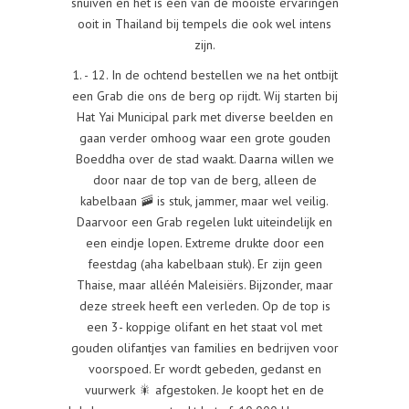
snuiven en het is één van de mooiste ervaringen
ooit in Thailand bij tempels die ook wel intens
zijn.
1. - 12. In de ochtend bestellen we na het ontbijt
een Grab die ons de berg op rijdt. Wij starten bij
Hat Yai Municipal park met diverse beelden en
gaan verder omhoog waar een grote gouden
Boeddha over de stad waakt. Daarna willen we
door naar de top van de berg, alleen de
kabelbaan 🚠 is stuk, jammer, maar wel veilig.
Daarvoor een Grab regelen lukt uiteindelijk en
een eindje lopen. Extreme drukte door een
feestdag (aha kabelbaan stuk). Er zijn geen
Thaise, maar alléén Maleisiërs. Bijzonder, maar
deze streek heeft een verleden. Op de top is
een 3- koppige olifant en het staat vol met
gouden olifantjes van families en bedrijven voor
voorspoed. Er wordt gebeden, gedanst en
vuurwerk 🎇 afgestoken. Je koopt het en de