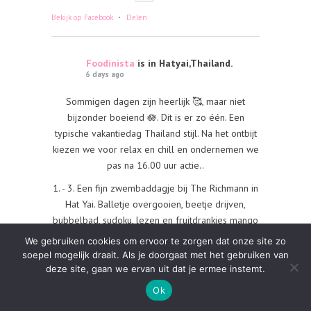
·
Bekijk op Facebook
Delen
Foodinista
is in Hatyai,Thailand.
6 days ago
Sommigen dagen zijn heerlijk 🥰, maar niet
bijzonder boeiend 🪷. Dit is er zo één. Een
typische vakantiedag Thailand stijl. Na het ontbijt
kiezen we voor relax en chill en ondernemen we
pas na 16.00 uur actie..
1. - 3. Een fijn zwembaddagje bij The Richmann in
Hat Yai. Balletje overgooien, beetje drijven,
bubbelbad, sudoku, lezen en fruitdrankjes mango
🥭 en aardbei 🍓 bijvoorbeeld. Heerlijk.
We gebruiken cookies om ervoor te zorgen dat onze site zo
soepel mogelijk draait. Als je doorgaat met het gebruiken van
4. Actie.. nou ja. We gaan naar de stad voor
deze site, gaan we ervan uit dat je ermee instemt.
massages. Een uurtje voetenmassages Thaise
stijl.
Ok
5. Onze salon was tegenover de nightmarket. Een