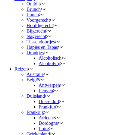
Ontbijt
Brunch
Lunch
Voorgerecht
Hoofdgerecht
Bijgerecht
Nagerecht
Tussendoortjes
Hapjes en Tapas
Drankjes
Alcoholisch
Alcoholvrij
Reizen
Australië
België
Antwerpen
Leuven
Duitsland
Düsseldorf
Frankfurt
Frankrijk
Ardeche
Dordogne
Loire
Griekenland