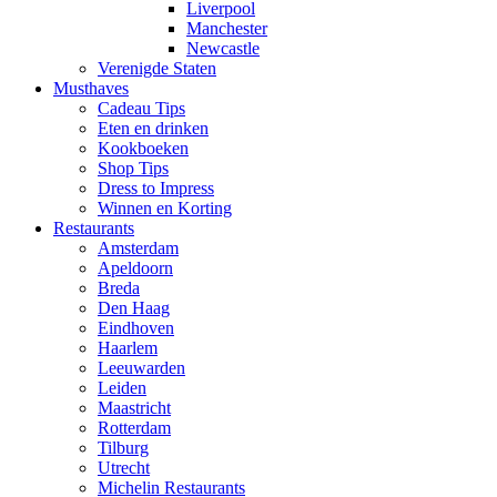
Liverpool
Manchester
Newcastle
Verenigde Staten
Musthaves
Cadeau Tips
Eten en drinken
Kookboeken
Shop Tips
Dress to Impress
Winnen en Korting
Restaurants
Amsterdam
Apeldoorn
Breda
Den Haag
Eindhoven
Haarlem
Leeuwarden
Leiden
Maastricht
Rotterdam
Tilburg
Utrecht
Michelin Restaurants