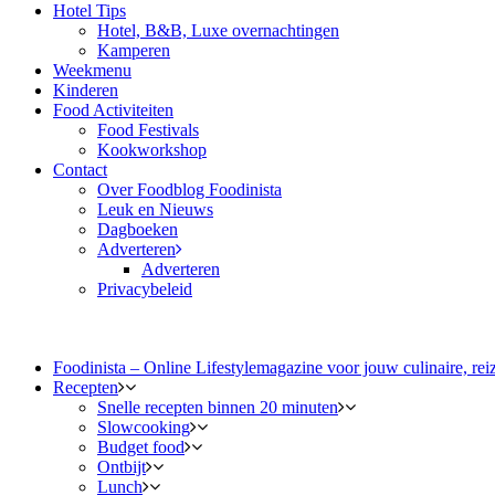
Hotel Tips
Hotel, B&B, Luxe overnachtingen
Kamperen
Weekmenu
Kinderen
Food Activiteiten
Food Festivals
Kookworkshop
Contact
Over Foodblog Foodinista
Leuk en Nieuws
Dagboeken
Adverteren
Adverteren
Privacybeleid
Foodinista – Online Lifestylemagazine voor jouw culinaire, reiz
Recepten
Snelle recepten binnen 20 minuten
Slowcooking
Budget food
Ontbijt
Lunch