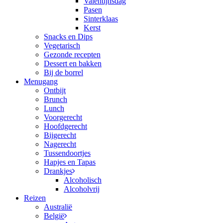
Valentijnsdag
Pasen
Sinterklaas
Kerst
Snacks en Dips
Vegetarisch
Gezonde recepten
Dessert en bakken
Bij de borrel
Menugang
Ontbijt
Brunch
Lunch
Voorgerecht
Hoofdgerecht
Bijgerecht
Nagerecht
Tussendoortjes
Hapjes en Tapas
Drankjes
Alcoholisch
Alcoholvrij
Reizen
Australië
België