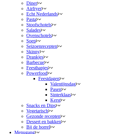
Diner
Airfryer
Echt Nederlands
Pasta
Stoofschotels
Salades
Ovenschotels
Soep
Seizoenrecepten
Skinny
Drankjes
Barbecue
Feesthapjes
Powerfood
Feestdagen
Valentijnsdag
Pasen
Sinterklaas
Kerst
Snacks en Dips
Vegetarisch
Gezonde recepten
Dessert en bakken
Bij de borrel
Menugang