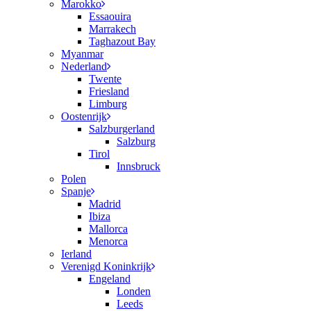
Marokko
Essaouira
Marrakech
Taghazout Bay
Myanmar
Nederland
Twente
Friesland
Limburg
Oostenrijk
Salzburgerland
Salzburg
Tirol
Innsbruck
Polen
Spanje
Madrid
Ibiza
Mallorca
Menorca
Ierland
Verenigd Koninkrijk
Engeland
Londen
Leeds