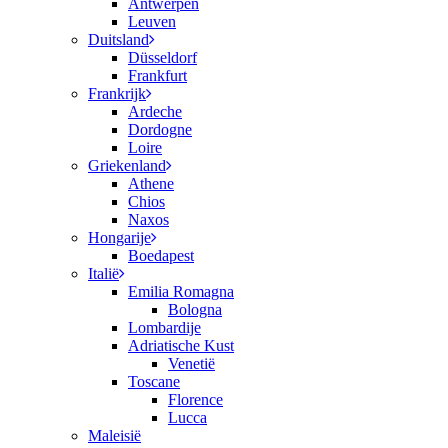
Antwerpen
Leuven
Duitsland
Düsseldorf
Frankfurt
Frankrijk
Ardeche
Dordogne
Loire
Griekenland
Athene
Chios
Naxos
Hongarije
Boedapest
Italië
Emilia Romagna
Bologna
Lombardije
Adriatische Kust
Venetië
Toscane
Florence
Lucca
Maleisië