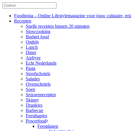
Foodinista – Online Lifestylemagazine voor jouw culinaire, reiz
Recepten
Snelle recepten binnen 20 minuten
Slowcooking
Budget food
Ontbijt
Lunch
Diner
Airfryer
Echt Nederlands
Pasta
Stoofschotels
Salades
Ovenschotels
Soep
Seizoenrecepten
Skinny
Drankjes
Barbecue
Feesthapjes
Powerfood
Feestdagen