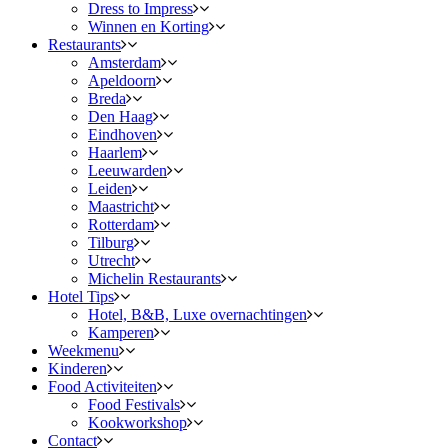
Dress to Impress
Winnen en Korting
Restaurants
Amsterdam
Apeldoorn
Breda
Den Haag
Eindhoven
Haarlem
Leeuwarden
Leiden
Maastricht
Rotterdam
Tilburg
Utrecht
Michelin Restaurants
Hotel Tips
Hotel, B&B, Luxe overnachtingen
Kamperen
Weekmenu
Kinderen
Food Activiteiten
Food Festivals
Kookworkshop
Contact