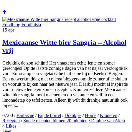
15
apr
Mexicaanse Witte bier Sangrìa – Alcohol
vrij
Gelukkig de zon schijnt! Het vraagt om echte lente en zomer
gerechtjes! Op de laatste zonnige dagen van het najaar verzorgde ik
voor Eurocamp een vegetarische barbecue bij de Beekse Bergen.
Een netwerkmiddag met collega bloggers om de zomer af te sluiten
en vooruit te kijken naar het nieuwe jaar. Daarbij mocht al inspiratie
voor nieuwe lente en zomer recepten. Kunnen ze deze Mexicaanse
witte bier sangria mooi meenemen op vakantie en zelf in een
limonadetap op tafel zetten. Alleen jij wilt dit drankje natuurlijk ook
bij een...
07:00 /
Barbecue
/
Bij de borrel
/
Drankjes
/
Home
/
Kinderen
/
Recepten
/
Snelle recepten binnen 20 minuten
/ Daphne van Aken
4
Likes
Deel