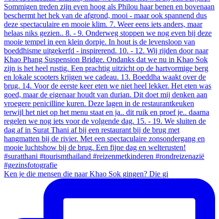
Ken je die mensen die naar Khao Sok gingen? Die gi