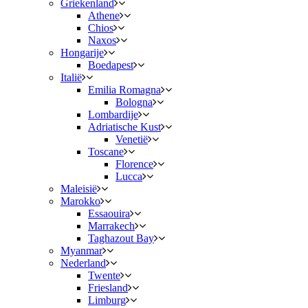
Griekenland
Athene
Chios
Naxos
Hongarije
Boedapest
Italië
Emilia Romagna
Bologna
Lombardije
Adriatische Kust
Venetië
Toscane
Florence
Lucca
Maleisië
Marokko
Essaouira
Marrakech
Taghazout Bay
Myanmar
Nederland
Twente
Friesland
Limburg