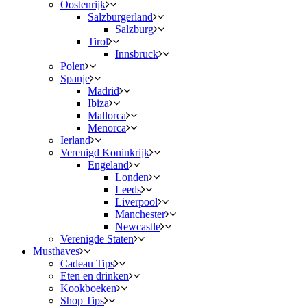
Oostenrijk
Salzburgerland
Salzburg
Tirol
Innsbruck
Polen
Spanje
Madrid
Ibiza
Mallorca
Menorca
Ierland
Verenigd Koninkrijk
Engeland
Londen
Leeds
Liverpool
Manchester
Newcastle
Verenigde Staten
Musthaves
Cadeau Tips
Eten en drinken
Kookboeken
Shop Tips