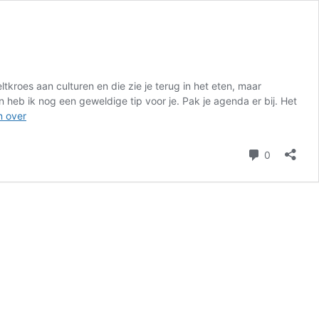
tkroes aan culturen en die zie je terug in het eten, maar
heb ik nog een geweldige tip voor je. Pak je agenda er bij. Het
Bolton
n over
Food
Festival
reacties
0
–
Het
grootste
Food
Festival
van
Europa