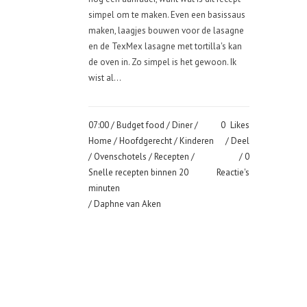
simpel om te maken. Even een basissaus
maken, laagjes bouwen voor de lasagne
en de TexMex lasagne met tortilla's kan
de oven in. Zo simpel is het gewoon. Ik
wist al...
07:00 /
Budget food
/
Diner
/
0
Likes
Home
/
Hoofdgerecht
/
Kinderen
Deel
/
Ovenschotels
/
Recepten
/
0
Snelle recepten binnen 20
Reactie's
minuten
/ Daphne van Aken