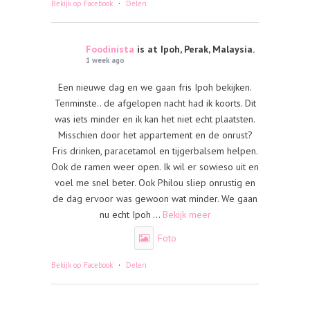
·
Bekijk op Facebook
Delen
Foodinista
is at Ipoh, Perak, Malaysia.
1 week ago
Een nieuwe dag en we gaan fris Ipoh bekijken.
Tenminste.. de afgelopen nacht had ik koorts. Dit
was iets minder en ik kan het niet echt plaatsten.
Misschien door het appartement en de onrust?
Fris drinken, paracetamol en tijgerbalsem helpen.
Ook de ramen weer open. Ik wil er sowieso uit en
voel me snel beter. Ook Philou sliep onrustig en
de dag ervoor was gewoon wat minder. We gaan
nu echt Ipoh
...
Bekijk meer
Foto
·
Bekijk op Facebook
Delen