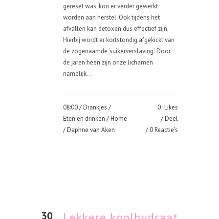
gereset was, kon er verder gewerkt
worden aan herstel. Ook tijdens het
afvallen kan detoxen dus effectief zijn.
Hierbij wordt er kortstondig afgekickt van
de zogenaamde ‘suikerverslaving’. Door
de jaren heen zijn onze lichamen
namelijk...
08:00 /
Drankjes
/
0
Likes
Eten en drinken
/
Home
Deel
/ Daphne van Aken
0 Reactie's
30
Lekkere koolhydraat