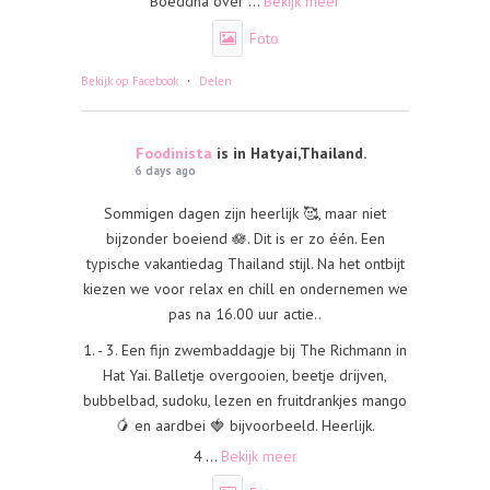
Boeddha over
...
Bekijk meer
Foto
·
Bekijk op Facebook
Delen
Foodinista
is in Hatyai,Thailand.
6 days ago
Sommigen dagen zijn heerlijk 🥰, maar niet
bijzonder boeiend 🪷. Dit is er zo één. Een
typische vakantiedag Thailand stijl. Na het ontbijt
kiezen we voor relax en chill en ondernemen we
pas na 16.00 uur actie..
1. - 3. Een fijn zwembaddagje bij The Richmann in
Hat Yai. Balletje overgooien, beetje drijven,
bubbelbad, sudoku, lezen en fruitdrankjes mango
🥭 en aardbei 🍓 bijvoorbeeld. Heerlijk.
4
...
Bekijk meer