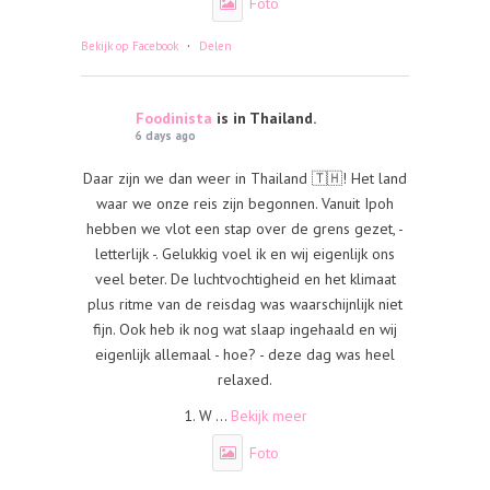
Foto
·
Bekijk op Facebook
Delen
Foodinista
is in Thailand.
6 days ago
Daar zijn we dan weer in Thailand 🇹🇭! Het land
waar we onze reis zijn begonnen. Vanuit Ipoh
hebben we vlot een stap over de grens gezet, -
letterlijk -. Gelukkig voel ik en wij eigenlijk ons
veel beter. De luchtvochtigheid en het klimaat
plus ritme van de reisdag was waarschijnlijk niet
fijn. Ook heb ik nog wat slaap ingehaald en wij
eigenlijk allemaal - hoe? - deze dag was heel
relaxed.
1. W
...
Bekijk meer
Foto