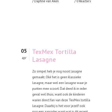
/ Daphne van Aken
0 Reactie's
05
TexMex Tortilla
Lasagne
apr
Zo simpel heb je nog nooit lasagne
gemaakt. Oké het is geen klassieke
lasagne, maar wel een lasagne waar je
punten mee scoort. Dat deed ik in ieder
geval wel thuis, want ook de kinderen
waren direct fan van deze TexMex tortilla
lasagne. Daarbij is het voor jezelf ook
nog een aanrader, want wat is dit recept