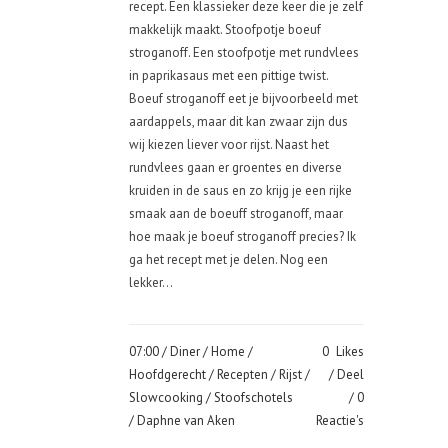
recept. Een klassieker deze keer die je zelf
makkelijk maakt. Stoofpotje boeuf
stroganoff. Een stoofpotje met rundvlees
in paprikasaus met een pittige twist.
Boeuf stroganoff eet je bijvoorbeeld met
aardappels, maar dit kan zwaar zijn dus
wij kiezen liever voor rijst. Naast het
rundvlees gaan er groentes en diverse
kruiden in de saus en zo krijg je een rijke
smaak aan de boeuff stroganoff, maar
hoe maak je boeuf stroganoff precies? Ik
ga het recept met je delen. Nog een
lekker...
07:00 /
Diner
/
Home
/
0
Likes
Hoofdgerecht
/
Recepten
/
Rijst
/
Deel
Slowcooking
/
Stoofschotels
0
/ Daphne van Aken
Reactie's