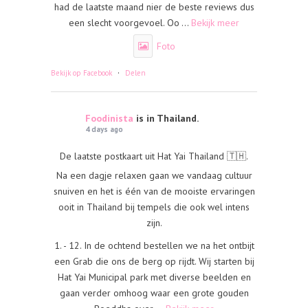
had de laatste maand nier de beste reviews dus
een slecht voorgevoel. Oo
...
Bekijk meer
Foto
·
Bekijk op Facebook
Delen
Foodinista
is in Thailand.
4 days ago
De laatste postkaart uit Hat Yai Thailand 🇹🇭.
Na een dagje relaxen gaan we vandaag cultuur
snuiven en het is één van de mooiste ervaringen
ooit in Thailand bij tempels die ook wel intens
zijn.
1. - 12. In de ochtend bestellen we na het ontbijt
een Grab die ons de berg op rijdt. Wij starten bij
Hat Yai Municipal park met diverse beelden en
gaan verder omhoog waar een grote gouden