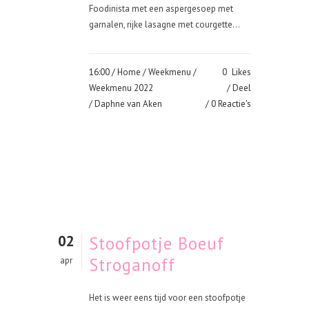
Foodinista met een aspergesoep met
garnalen, rijke lasagne met courgette...
16:00 /
Home
/
Weekmenu
/
0
Likes
Weekmenu 2022
Deel
/ Daphne van Aken
0 Reactie's
02
Stoofpotje Boeuf
Stroganoff
apr
Het is weer eens tijd voor een stoofpotje